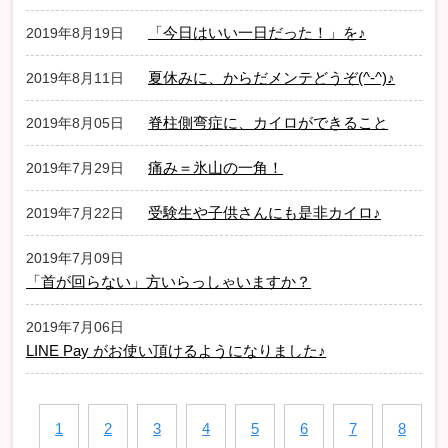
「今日はいい一日だった！」を♪
2019年8月19日
夏休みに、からだメンテどうぞ(^-^)♪
2019年8月11日
脊柱側弯症に、カイロができること
2019年8月05日
痛み＝氷山の一角！
2019年7月29日
受験生や子供さんにも是非カイロ♪
2019年7月22日
2019年7月09日
「首が回らない」方いらっしゃいますか？
2019年7月06日
LINE Pay がお使い頂けるようになりました♪
1
2
3
4
5
6
7
8