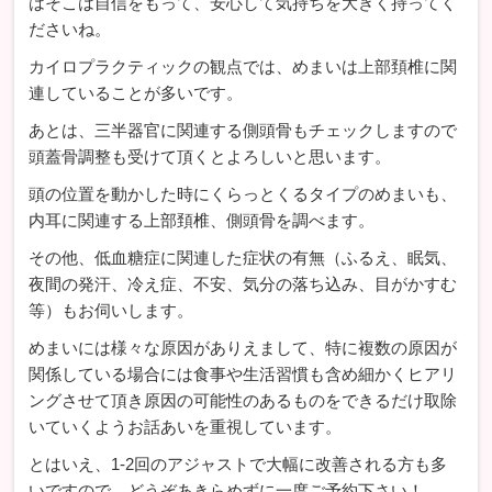
はそこは自信をもって、安心して気持ちを大きく持ってく
ださいね。
カイロプラクティックの観点では、めまいは上部頚椎に関
連していることが多いです。
あとは、三半器官に関連する側頭骨もチェックしますので
頭蓋骨調整も受けて頂くとよろしいと思います。
頭の位置を動かした時にくらっとくるタイプのめまいも、
内耳に関連する上部頚椎、側頭骨を調べます。
その他、低血糖症に関連した症状の有無（ふるえ、眠気、
夜間の発汗、冷え症、不安、気分の落ち込み、目がかすむ
等）もお伺いします。
めまいには様々な原因がありえまして、特に複数の原因が
関係している場合には食事や生活習慣も含め細かくヒアリ
ングさせて頂き原因の可能性のあるものをできるだけ取除
いていくようお話あいを重視しています。
とはいえ、1-2回のアジャストで大幅に改善される方も多
いですので、どうぞあきらめずに一度ご予約下さい！