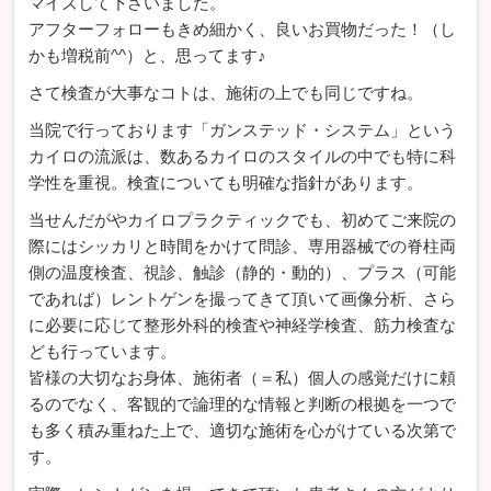
マイズして下さいました。
アフターフォローもきめ細かく、良いお買物だった！（し
かも増税前^^）と、思ってます♪
さて検査が大事なコトは、施術の上でも同じですね。
当院で行っております「ガンステッド・システム」という
カイロの流派は、数あるカイロのスタイルの中でも特に科
学性を重視。検査についても明確な指針があります。
当せんだがやカイロプラクティックでも、初めてご来院の
際にはシッカリと時間をかけて問診、専用器械での脊柱両
側の温度検査、視診、触診（静的・動的）、プラス（可能
であれば）レントゲンを撮ってきて頂いて画像分析、さら
に必要に応じて整形外科的検査や神経学検査、筋力検査な
ども行っています。
皆様の大切なお身体、施術者（＝私）個人の感覚だけに頼
るのでなく、客観的で論理的な情報と判断の根拠を一つで
も多く積み重ねた上で、適切な施術を心がけている次第で
す。