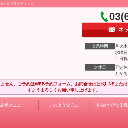
・カイロプラクティック
03(
ネ
月火木金
営業時間
水曜日:
土日祝:
不定休
定休日
とがあ
ません。ご予約はWEB予約フォーム、お問合せは公式LINEまた
すようよろしくお願い申し上げます。
施術メニュー
このような方に
料金(お得な回数