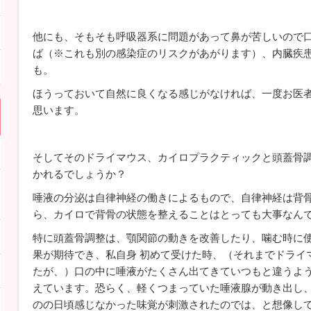
他にも、そもそも呼吸器系に問題があって鼻が苦しいので
ば（※これも別の感染症のリスクがあがります）、内臓疾
も。
ほうっておいて自然に良くなる感じがなければ、一度お医
思います。
そしてそのドライマウス、カイロプラクティックと頭蓋骨
かれるでしょうか？
唾液の分泌は自律神経の働きによるもので、自律神経は背
ら、カイロで背骨の状態を整えることはとっても大事なん
特に頭蓋骨調整は、顎関節の動きを改善したり、噛む時に
果が期待でき、私自身 初めて受けた時、（それまでドライ
たが、）口の中に唾液がたくさん出てきていつもと違うよ
えています。恐らく、軽くつまっていた唾液腺が動き出し
のの日頃感じなかった味覚が刺激されたのでは、と想像し