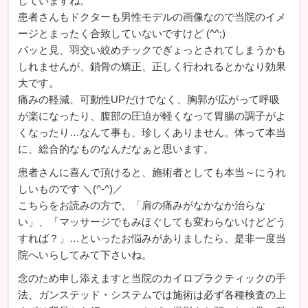
していますね。
患者さんもドクターも男性モデルの画像なので当院のイメ
ージとまったく合致していないですけど (^^;)
パッと見、羽交い絞めチックでぎょっとされてしまうかも
しれませんが、鎖骨の矯正、正しく行われるとかなり効果
大です。
痛みの軽減、可動性UPだけでなく、胸郭が広がって呼吸
が楽になったり、腹部の圧迫が軽くなって胃腸の調子がよ
くなったり…なんて事も、珍しくありません。体って本当
に、総合的なものなんだなぁと思います。
患者さんに喜んで頂けると、施術者としても本当～にうれ
しいものです ＼(^-^)／
こちらをお読みの方で、「肩の痛みがなかなか治らな
い」、「マッサージでもみほぐしても変わらないけどどう
すれば？」…といったお悩みがありましたら、是非一度当
院へいらしてみて下さいね。
念のため申し添えますと当院のカイロプラクティックの手
法、ガンステッド・システムでは施術は必ず各種検査の上