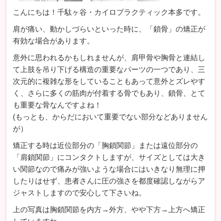
こんにちは！千駄ヶ谷・カイロプラクティック本多です。
肩が痛い、動かしづらいといった時に、「鎖骨」の矯正が
有効な場合があります。
意外に思われるかもしれませんが、肩甲骨や胸骨と連結し
て上肢を吊り下げる構造の重要なパーツの一つであり、三
次元的に複雑な形をしていることもあって意外とズレやす
く、さらに多くの筋肉が付着する骨でもあり、鎖骨、とて
も重要な骨なんですよね！
(もっとも、からだにおいて重要でない部分などありません
が）
矯正する時は近位部分の「胸鎖関節」または遠位部分の
「肩鎖関節」にコンタクトしますが、サイズとしては大き
い関節なので痛みが強いような場合にはいきなり無理に押
したりはせず、患者さんに圧の強さを都度確認しながらア
ジャストしますので安心して下さいね。
上の写真は胸鎖関節を内方→外方、やや下方→上方へ矯正