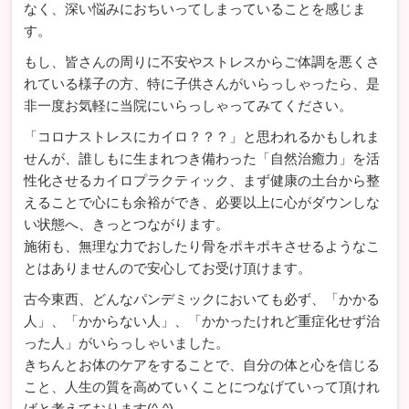
なく、深い悩みにおちいってしまっていることを感じま
す。
もし、皆さんの周りに不安やストレスからご体調を悪くさ
れている様子の方、特に子供さんがいらっしゃったら、是
非一度お気軽に当院にいらっしゃってみてください。
「コロナストレスにカイロ？？？」と思われるかもしれま
せんが、誰しもに生まれつき備わった「自然治癒力」を活
性化させるカイロプラクティック、まず健康の土台から整
えることで心にも余裕ができ、必要以上に心がダウンしな
い状態へ、きっとつながります。
施術も、無理な力でおしたり骨をポキポキさせるようなこ
とはありませんので安心してお受け頂けます。
古今東西、どんなパンデミックにおいても必ず、「かかる
人」、「かからない人」、「かかったけれど重症化せず治
った人」がいらっしゃいました。
きちんとお体のケアをすることで、自分の体と心を信じる
こと、人生の質を高めていくことにつなげていって頂けれ
ばと考えております(^-^)