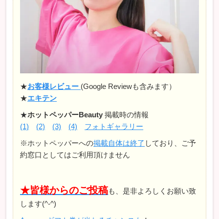
★
お客様レビュー
(Google Reviewも含みます）
★
エキテン
★
ホットペッパーBeauty
掲載時の情報
(1)
(2)
(3)
(4)
フォトギャラリー
※ホットペッパーへの
掲載自体は終了
しており、ご予
約窓口としてはご利用頂けません
★皆様からのご投稿
も、是非よろしくお願い致
します(^-^)