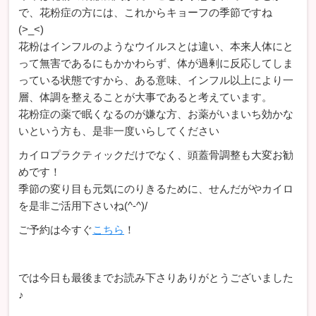
で、花粉症の方には、これからキョーフの季節ですね
(>_<)
花粉はインフルのようなウイルスとは違い、本来人体にと
って無害であるにもかかわらず、体が過剰に反応してしま
っている状態ですから、ある意味、インフル以上により一
層、体調を整えることが大事であると考えています。
花粉症の薬で眠くなるのが嫌な方、お薬がいまいち効かな
いという方も、是非一度いらしてください
カイロプラクティックだけでなく、頭蓋骨調整も大変お勧
めです！
季節の変り目も元気にのりきるために、せんだがやカイロ
を是非ご活用下さいね(^-^)/
ご予約は今すぐ
こちら
！
では今日も最後までお読み下さりありがとうございました
♪