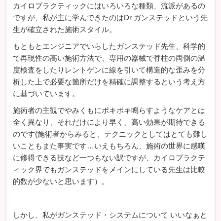
カイロプラクティックにはいろいろな種類、流派があるの
ですが、私が主に学んできたのはDr ガンステッドという先
生が確立された施術スタイル。
もともとエンジニアでいらしたガンステッド先生、科学的
で再現性の高い施術方法で、専用の器械で脊柱の両側の温
度検査をしたりレントゲンに線を引いて構造的な歪みを分
析した上で必要な箇所だけを精確に調整するという考え方
に基づいています。
施術者の主観でやみくもにポキポキ鳴らすようなケアとは
全く異なり、それだけにより早く、高い効果が期待できる
のです(施術者からみると、テクニックとしてはとても難し
いこともまた事実です…いえもちろん、施術の世界に感嘆
に修得できる技など一つもない訳ですが、カイロプラクテ
ィック界でもガンステッドをメインにしている先生は比較
的数が少ないと思います）。
しかし、私がガンステッド・システムについて いいなぁと