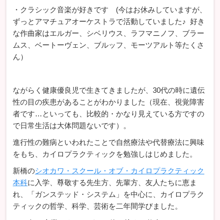
・クラシック音楽が好きです (今はお休みしていますが、
ずっとアマチュアオーケストラで活動していました♪ 好き
な作曲家はエルガー、シベリウス、ラフマニノフ、ブラー
ムス、ベートーヴェン、ブルッフ、モーツアルト等たくさ
ん）
ながらく健康優良児で生きてきましたが、30代の時に遺伝
性の目の疾患があることがわかりました（現在、視覚障害
者です…といっても、比較的・かなり見えている方ですの
で日常生活は大体問題ないです）。
進行性の難病といわれたことで自然療法や代替療法に興味
をもち、カイロプラクティックを勉強しはじめました。
新橋の
シオカワ・スクール・オブ・カイロプラクティック
本科
に入学、尊敬する先生方、先輩方、友人たちに恵ま
れ、「ガンステッド・システム」を中心に、カイロプラク
ティックの哲学、科学、芸術を二年間学びました。