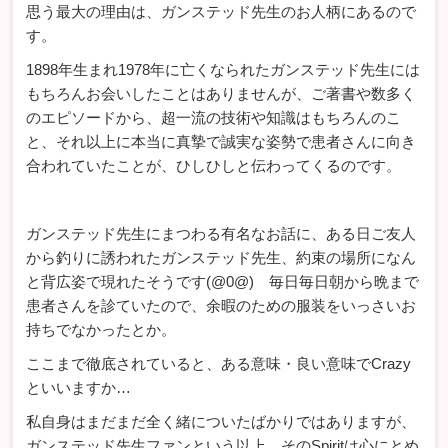
思う最大の理由は、ガンステッド先生のお人柄にあるので
す。
1898年生まれ1978年に亡くなられたガンステッド先生には
もちろんお会いしたことはありませんが、ご著書や数多く
のエピソードから、超一流の技術や知識はもちろんのこ
と、それ以上に本当に真摯で誠実な姿勢で患者さんに向き
合われていたことが、ひしひしと伝わってくるのです。
ガンステッド先生にまつわる有名なお話に、ある日ご友人
から釣りに誘われたガンステッド先生、約束の場所になん
と背広姿で現れたそうです(@0@) 毎日毎日朝から晩まで
患者さんを診ていたので、余暇のための服装をいっさいお
持ちでなかったとか。
ここまで徹底されていると、ある意味・良い意味でCrazy
といいますか…
私自身はまだまだ全く緒についたばかりではありますが、
ガンステッド先生ファンという以上、そのSpiritは心にとめ