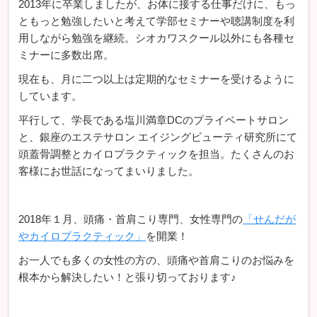
2013年に卒業しましたが、お体に接する仕事だけに、もっ
ともっと勉強したいと考えて学部セミナーや聴講制度を利
用しながら勉強を継続。シオカワスクール以外にも各種セ
ミナーに多数出席。
現在も、月に二つ以上は定期的なセミナーを受けるように
しています。
平行して、学長である塩川満章DCのプライベートサロン
と、銀座のエステサロン エイジングビューティ研究所にて
頭蓋骨調整とカイロプラクティックを担当。たくさんのお
客様にお世話になってまいりました。
2018年１月、頭痛・首肩こり専門、女性専門の
「せんだが
やカイロプラクティック」
を開業！
お一人でも多くの女性の方の、頭痛や首肩こりのお悩みを
根本から解決したい！と張り切っております♪