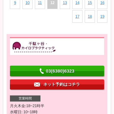
9
10
11
12
13
14
15
16
17
18
19
03(6380)6323
ネット予約はコチラ
営業時間
月火木金:18~21時半
水曜日: 10~18時