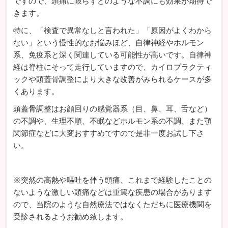
ですので、頭痛に限らずどのような不調にも効果が期待で
きます。
特に、「検査で異常なしと言われた」「原因がよくわから
ない」という慢性的なお悩みほど、自律神経やホルモン
系、免疫系と深く関連している可能性が高いです。自律神
経は脊柱にそって走行していますので、カイロプラクティ
ックや頭蓋骨調整により大きな改善がみられるケースが多
くあります。
頭蓋骨調整はお顔回りの感覚器系（目、鼻、耳、舌など）
の不調や、生理不順、不眠などホルモン系の不調、また顎
関節症などに大変おすすめですので是非一度お試し下さ
い。
※突然の高熱や嘔吐を伴う頭痛、これまで経験したことの
ないような激しい頭痛などは重篤な疾患の場合があります
ので、当院のような自然療法ではなくただちに医療機関を
受診されるようお勧め致します。