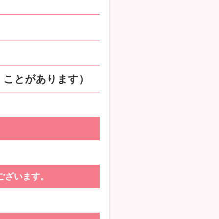
くことがあります）
ございます。