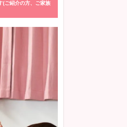
す(ご紹介の方、ご家族