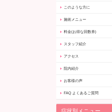
このような方に
施術メニュー
料金(お得な回数券)
スタッフ紹介
アクセス
院内紹介
お客様の声
FAQ よくあるご質問
症状別メニュー