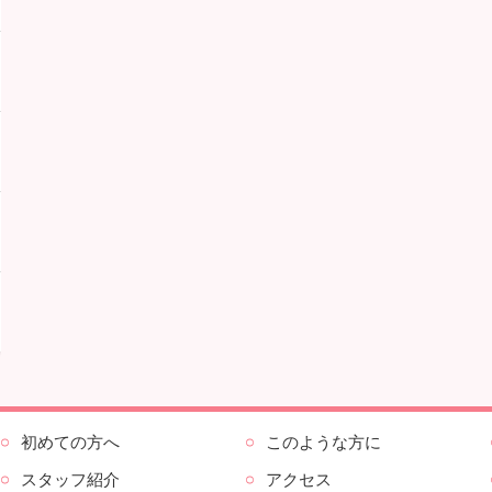
初めての方へ
このような方に
スタッフ紹介
アクセス